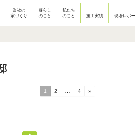
当社の
暮らし
私たち
家づくり
のこと
のこと
施工実績
現場レポ
現場レポート
邸
1
2
…
4
»
固
固
固
定
定
定
ペ
ペ
ペ
ー
ー
ー
ジ
ジ
ジ