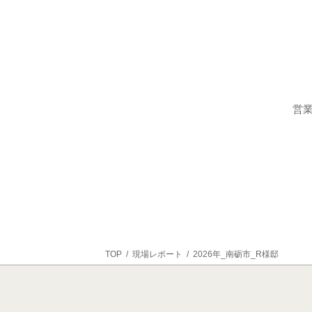
ペ
ー
ジ
送
営業
り
TOP
現場レポート
2026年_南砺市_R様邸