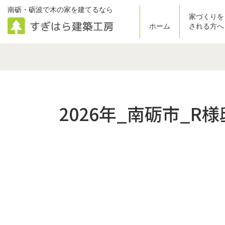
コ
ナ
南砺・砺波で木の家を建てるなら
家づくりを
ン
ビ
ホーム
される方へ
テ
ゲ
ン
ー
ツ
シ
へ
ョ
ス
ン
キ
に
ッ
移
2026年_南砺市_R様
プ
動
投
稿
の