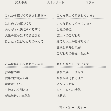
施工事例
現場レポート
コラム
はじめての家づくり
こんな家をつくっています
ありがちな失敗をする前に
当社の特徴
人生を豊かにする資金計画
施工へのこだわり
自分たちにぴったりの家って
建てた大工が見守ります
健康と断熱と気密
こだわりの基礎・骨組み
これから家づくりをされる方へ
こんな家づくりをしていま
お客様の声
会社概要・アクセス
健康的に暖かい家
当社が選ばれる理由
老後が心配？
スタッフ紹介
心地よい空間とは
家づくりへの情熱
断熱等級7の光熱費
掲載誌
プライバシーポリシー