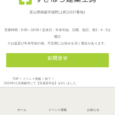
富山県南砺市福野(上町)1537番地1
営業時間：8:00～18:00 / 定休日：年末年始、日曜、祝日、第2・4・5土
曜日
※お盆及び年末年始の他、不定期にお休みを頂く場合があります。
グ
ル
ー
プ
リ
TOP
イベント情報
終了
ン
2022年11月南砺市にて【完成見学会】を行いました
お問合せ
ク
ホーム
イベント情報
お知らせ