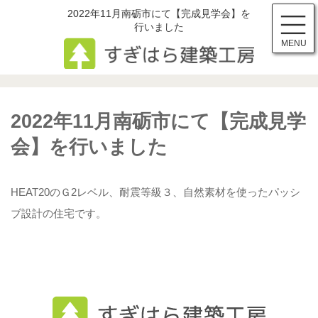
コ
ナ
2022年11月南砺市にて【完成見学会】を
ン
ビ
行いました
テ
ゲ
イベント情報
MENU
ン
ー
ツ
シ
へ
ョ
ス
ン
キ
に
2022年11月南砺市にて【完成見学
ッ
移
プ
動
会】を行いました
HEAT20のＧ2レベル、耐震等級３、自然素材を使ったパッシ
ブ設計の住宅です。