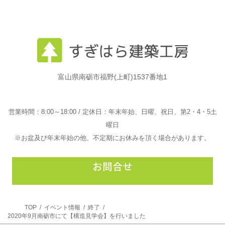
富山県南砺市福野(上町)1537番地1
営業時間：8:00～18:00 / 定休日：年末年始、日曜、祝日、第2・4・5土
曜日
※お盆及び年末年始の他、不定期にお休みを頂く場合があります。
グ
ル
ー
プ
リ
TOP
イベント情報
終了
ン
2020年9月南砺市にて【構造見学会】を行いました
ク