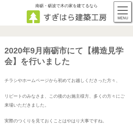
コ
ナ
南砺・砺波で木の家を建てるなら
ン
ビ
テ
ゲ
イベント情報
MENU
ン
ー
ツ
シ
へ
ョ
ス
ン
キ
に
2020年9月南砺市にて【構造見学
ッ
移
プ
動
会】を行いました
チラシやホームページから初めてお越しくださった方々、
リピートのみなさま、この後のお施主様方、多くの方々にご
来場いただきました。
実際のつくりを見ておくことはやはり大事ですね。